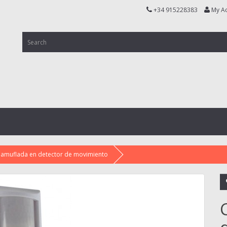
+34 915228383
My A
amuflada en detector de movimiento