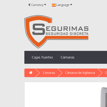
€
Currency
Language
Cajas Fuertes
Cámaras
Cámaras
Cámaras de Vigilancia
C