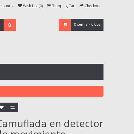
ccount
Wish List (0)
Shopping Cart
Checkout
0 item(s) - 0.00€
Camuflada en detector