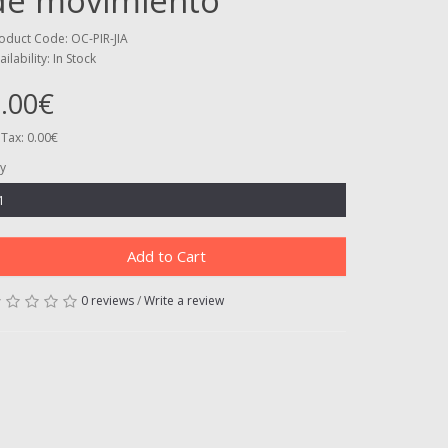
de movimiento
oduct Code: OC-PIR-JIA
ailability: In Stock
.00€
 Tax: 0.00€
y
Add to Cart
0 reviews
/
Write a review